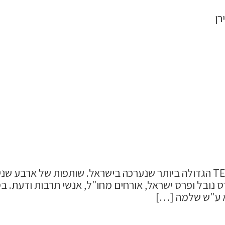
קרן שלמה טירן שותפה בכירה של וועידת TEDx הגדולה ביותר שנערכה בישראל. 
ס נובל ופרס ישראל, אורחים מחו"ל, אנשי תרבות ודעת. ב
וא ע"ש שלמה […]