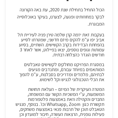
הכול התחיל בתחילת שנת 2020, עת באה הקורונה
לבקר במחוזותינו ופגעה, לצערנו, בעיקר באוכלוסייה
המבוגרת.
בעקבות זאת יזמה קרן שלמה טירן פניה לעיריית תל
אביב יפו ע"מ להקים מיזם חדשני, שמטרתו לסייע
בהפחתת הבדידות בקרב הקשישים. השתיים, בסיוע
עמותות וגופים נוספים, יצאו בפיילוט, אשר לאחר 3
חודשים הוגדר כהצלחה רבתית.
במסגרת הפרויקט מחולקים לקשישים טאבלטים
המותאמים במיוחד עבורם, ומתנדבים מגיעים
לבתיהם, מלמדים ומדריכים בסבלנות, ע"מ להפוך
את הכלי הטכנולוגי לנגיש וקל לשימוש.
המטרה העיקרית של המיזם – העלאת תחושת
המשמעות, ע"י המשכיות הקשר עם המשפחה,
החברים והקהילה וזאת באמצעות פלטפורמות
תקשורת כגון Whatsapp, Zoom וכו'. בנוסף, מנגיש
הטאבלט תוכן של תרבות פנאי באמצעות משחקים,
פעילות גופנית, הרצאות העשרה, חיבור למועדון וכן